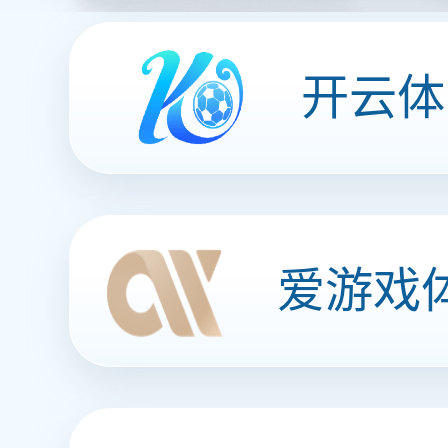
冠亚官方网站
冠亚-冠亚官方网站 ✔eson推荐🌈
「2026好运滚滚」🔰全新官网正式上
s
线🔰 成立于2004年12月，注册资金
caym
9500万，是一家生产各类食品饮料的
厂家，是一家集科研、生产、销售为
一体的食品饮料产品企业。冠亚-冠亚
官方网站只有注重产品质量，才可以
走得更远，才可以赢得未来。我们公
司用优良的产品为广大客户提供定制
化服务和新型食品饮料制品！