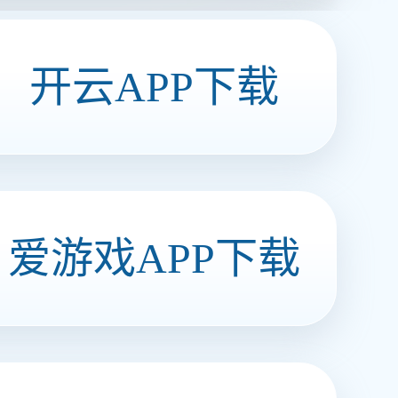
推荐平台
博亚app下载
星空体育下载
华体会·体育
mk体育官方网站
开云app登录入口
leyu·乐鱼（中国）体育官方网站