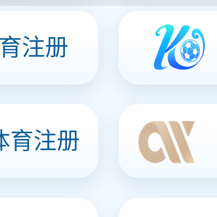
联系我们
快速导航
App下载
关于我们
upport@paradisefound-
隐私政策
an.com
用户协议
网站地图