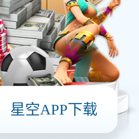
行为分析效率。
异常请求率
0.9%