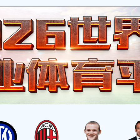
App下载
关于我们
体育资讯
用户使用协议
“本平台”或“本服务”）之前，请您仔细阅读并充分理解本《用户使用
本平台，即视为您已阅读、理解并同意受本协议全部条款的约束。
合法、有效的信息，并保证资料的真实性和时效性。
户，不得冒用他人身份注册或使用账户。