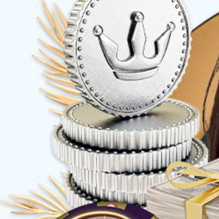
六、服务中止与终止
在以下任一情况下，平台有权中
用户违反本协议内容或法律法
用户提供虚假信息或存在安全
基于冠亚官方网站平台运营策
七、免责声明
本平台所提供的数据及内容仅为
八、协议修改
本平台保留随时修改本协议条款
九、法律适用与争议解决
本协议适用中华人民共和国法律